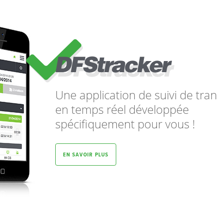
Une application de suivi de tra
en temps réel développée
spécifiquement pour vous !
EN SAVOIR PLUS