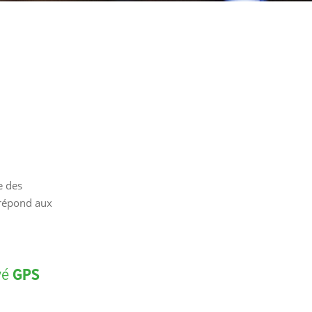
e des
i répond aux
vé
GPS