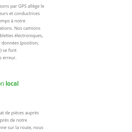
sons par GPS allège le
eurs et conductrices
temps à notre
ations. Nos camions
blettes électroniques,
e données (position,
) se font
 erreur.
ion
local
hat de pièces auprès
 près de notre
nne sur la route, nous