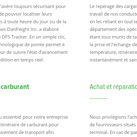
s’avère toujours sécurisant pour
Le repérage des cargai
de pouvoir localiser leurs
travail de nos conduct
 à toute heure du jour ou de la
en les reliant en tout 
mes Danfreight Inc. a élaboré
département des opér
n DFS Tracker. En un simple clic,
étant tous munis de ta
echnologique de pointe permet à
la prise et l’échange d
eur de suivre l’état d’avancement
température, itinéraire
dition en temps réel.
instantanément et sans
e
carburant
Achat et réparat
u essentiel pour notre entreprise
Nous privilégions l’ac
 itinéraire de carburant pour
de fournisseurs situés
vement de transport afin
terminal. En cas de pa