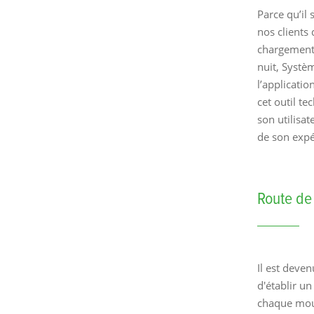
Parce qu’il 
nos clients 
chargements
nuit, Systè
l’applicatio
cet outil t
son utilisat
de son expé
Route d
Il est deven
d'établir un
chaque mou