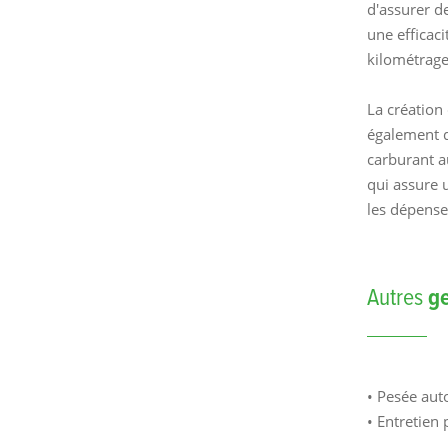
d'assurer d
une efficac
kilométrage
La création
également d
carburant a
qui assure 
les dépense
Autres
g
• Pesée au
• Entretien 